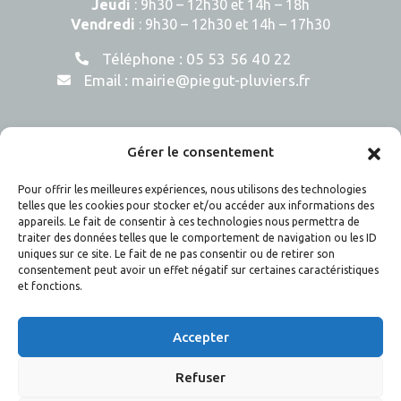
Jeudi
: 9h30 – 12h30 et 14h – 18h
Vendredi
: 9h30 – 12h30 et 14h – 17h30
Téléphone :
05 53 56 40 22
Email :
mairie@piegut-pluviers.fr
Gérer le consentement
Pour offrir les meilleures expériences, nous utilisons des technologies
telles que les cookies pour stocker et/ou accéder aux informations des
appareils. Le fait de consentir à ces technologies nous permettra de
traiter des données telles que le comportement de navigation ou les ID
uniques sur ce site. Le fait de ne pas consentir ou de retirer son
Piégut-Pluviers est une commune située en Dordogne en
consentement peut avoir un effet négatif sur certaines caractéristiques
et fonctions.
région Nouvelle Aquitaine et qui fait partie du Parc
Naturel Régional Périgord Limousin.
Accepter
Retrouvez Piégut-Pluviers sur Intramuros :
télécharger l’application en cliquant ici.
Refuser